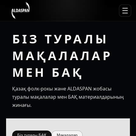
БІЗ ТУРАЛЫ
МАҚАЛАЛАР
МЕН БАҚ
Қазақ фолк-рокы және ALDASPAN жобасы
туралы мақалалар мен БАҚ материалдарының
жинағы.
Біз туралы БАҚ
Мақалалар