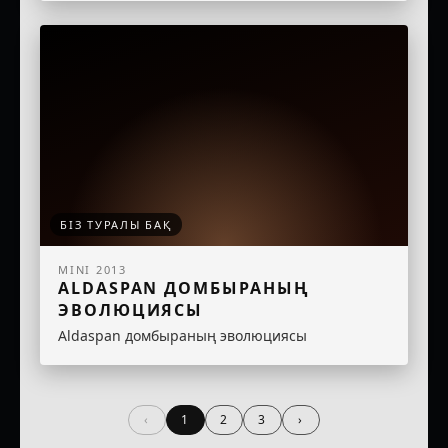
БІЗ ТУРАЛЫ БАҚ
MINI 2013
ALDASPAN ДОМБЫРАНЫҢ
ЭВОЛЮЦИЯСЫ
Aldaspan домбыраның эволюциясы
‹
1
2
3
›