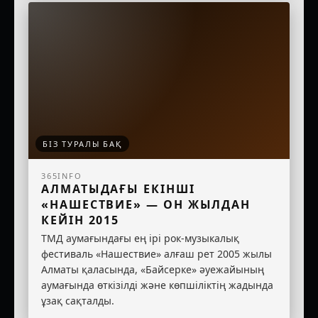
БІЗ ТУРАЛЫ БАҚ
365INFO
АЛМАТЫДАҒЫ ЕКІНШІ
«НАШЕСТВИЕ» — ОН ЖЫЛДАН
КЕЙІН 2015
ТМД аумағындағы ең ірі рок-музыкалық
фестиваль «Нашествие» алғаш рет 2005 жылы
Алматы қаласында, «Байсерке» әуежайының
аумағында өткізілді және көпшіліктің жадында
ұзақ сақталды.