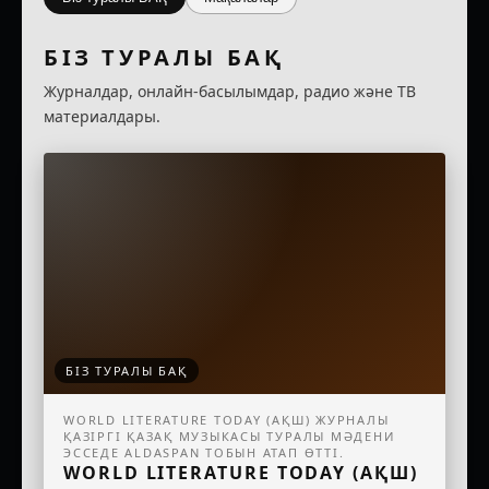
БІЗ ТУРАЛЫ БАҚ
Журналдар, онлайн-басылымдар, радио және ТВ
материалдары.
БІЗ ТУРАЛЫ БАҚ
WORLD LITERATURE TODAY (АҚШ) ЖУРНАЛЫ
ҚАЗІРГІ ҚАЗАҚ МУЗЫКАСЫ ТУРАЛЫ МӘДЕНИ
ЭССЕДЕ ALDASPAN ТОБЫН АТАП ӨТТІ.
WORLD LITERATURE TODAY (АҚШ)