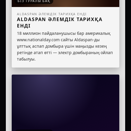
БІЗ ТУРАЛЫ БАҚ
ALDASPAN ӘЛЕМДІК ТАРИХҚА ЕНДІ
ALDASPAN ӘЛЕМДІК ТАРИХҚА
ЕНДІ
18 миллион пайдаланушысы бар америкалық
www.nationalday.com сайты Aldaspan-ды
ұлттық аспап домбыра үшін маңызды кезең
ретінде атап өтті — электр домбыраның ойлап
табылуы.