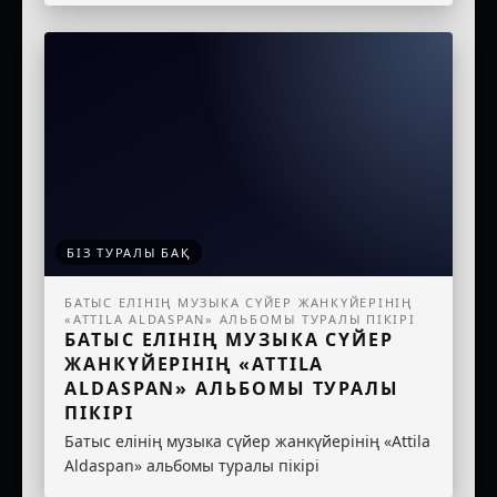
БІЗ ТУРАЛЫ БАҚ
БАТЫС ЕЛІНІҢ МУЗЫКА СҮЙЕР ЖАНКҮЙЕРІНІҢ
«ATTILA ALDASPAN» АЛЬБОМЫ ТУРАЛЫ ПІКІРІ
БАТЫС ЕЛІНІҢ МУЗЫКА СҮЙЕР
ЖАНКҮЙЕРІНІҢ «ATTILA
ALDASPAN» АЛЬБОМЫ ТУРАЛЫ
ПІКІРІ
Батыс елінің музыка сүйер жанкүйерінің «Attila
Aldaspan» альбомы туралы пікірі