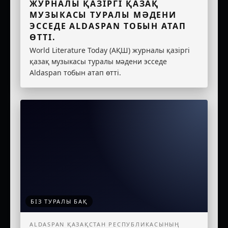
ЖУРНАЛЫ ҚАЗІРГІ ҚАЗАҚ
МУЗЫКАСЫ ТУРАЛЫ МӘДЕНИ
ЭССЕДЕ ALDASPAN ТОБЫН АТАП
ӨТТІ.
World Literature Today (АҚШ) журналы қазіргі
қазақ музыкасы туралы мәдени эсседе
Aldaspan тобын атап өтті.
БІЗ ТУРАЛЫ БАҚ
ALDASPAN ҚАЗАҚСТАН РЕСПУБЛИКАСЫНЫҢ