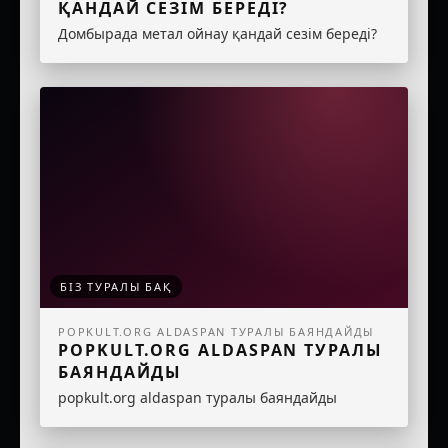
ҚАНДАЙ СЕЗІМ БЕРЕДІ?
Домбырада метал ойнау қандай сезім береді?
БІЗ ТУРАЛЫ БАҚ
POPKULT.ORG ALDASPAN ТУРАЛЫ БАЯНДАЙДЫ
POPKULT.ORG ALDASPAN ТУРАЛЫ
БАЯНДАЙДЫ
popkult.org aldaspan туралы баяндайды