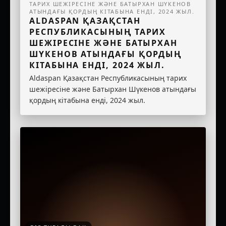
ТАРИХ ШЕЖІРЕСІНЕ ЖӘНЕ БАТЫРХАН ШҮКЕНОВ
АТЫНДАҒЫ ҚОРДЫҢ КІТАБЫНА ЕНДІ, 2024 ЖЫЛ.
ALDASPAN ҚАЗАҚСТАН
РЕСПУБЛИКАСЫНЫҢ ТАРИХ
ШЕЖІРЕСІНЕ ЖӘНЕ БАТЫРХАН
ШҮКЕНОВ АТЫНДАҒЫ ҚОРДЫҢ
КІТАБЫНА ЕНДІ, 2024 ЖЫЛ.
Aldaspan Қазақстан Республикасының тарих
шежіресіне және Батырхан Шүкенов атындағы
қордың кітабына енді, 2024 жыл.